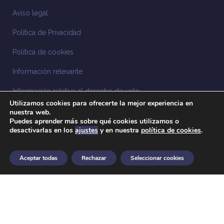
Aviso legal
Política de Privacidad
Política de cookies
Información relevante
Información relativa al derecho de voto
Utilizamos cookies para ofrecerte la mejor experiencia en
Información relacionada con la sostenibilidad
nuestra web.
Puedes aprender más sobre qué cookies utilizamos o
desactivarlas en los
ajustes
y en nuestra
política de cookies
.
Sistema Interno de Información
Anuncios legales
Aceptar todas
Rechazar
Seleccionar cookies