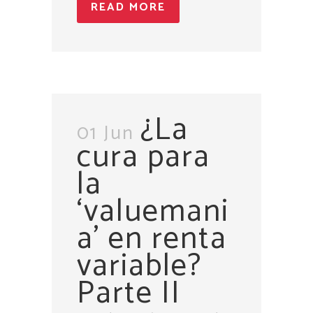
READ MORE
¿La
01 Jun
cura para
la
‘valuemani
a’ en renta
variable?
Parte II