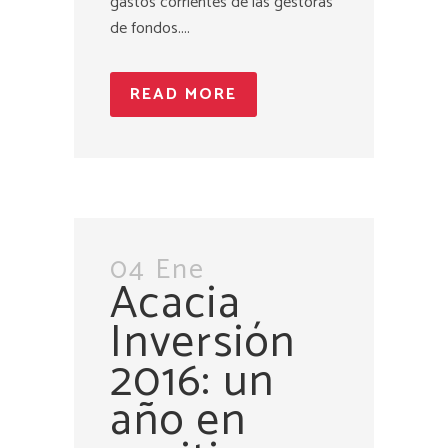
gastos corrientes de las gestoras
de fondos....
READ MORE
04 Ene
Acacia
Inversión
2016: un
año en