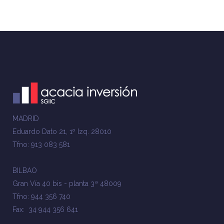
MADRID
Eduardo Dato 21, 1º Izq. 28010
Tfno: 913 083 581
BILBAO
Gran Vía 40 bis - planta 3ª 48009
Tfno: 944 356 740
Fax: 34 944 356 641