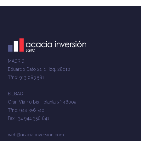
MADRID
Eduardo Dato 21, 1º Izq. 28010
Tfno: 913 083 581
BILBAO
Gran Vía 40 bis - planta 3ª 48009
Tfno: 944 356 740
Fax: 34 944 356 641
web@acacia-inversion.com