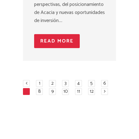
perspectivas, del posicionamiento
de Acacia y nuevas oportunidades
de inversión....
READ MORE
1
2
3
4
5
6
7
8
9
10
11
12