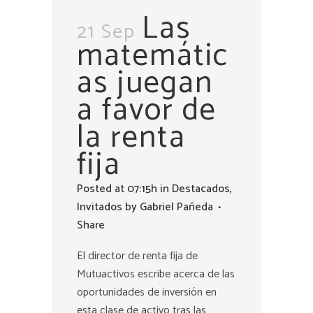
Las
21 Sep
matemátic
as juegan
a favor de
la renta
fija
Posted at 07:15h
in
Destacados
,
Invitados
by
Gabriel Pañeda
Share
El director de renta fija de
Mutuactivos escribe acerca de las
oportunidades de inversión en
esta clase de activo tras las