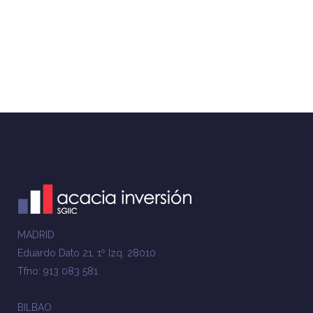
MADRID
Eduardo Dato 21, 1º Izq. 28010
Tfno: 913 083 581
BILBAO