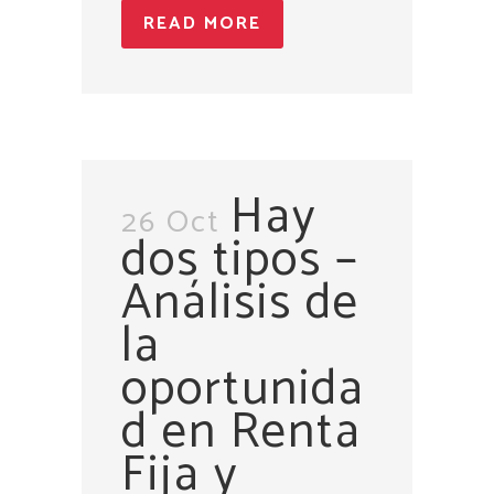
READ MORE
Hay
26 Oct
dos tipos –
Análisis de
la
oportunida
d en Renta
Fija y