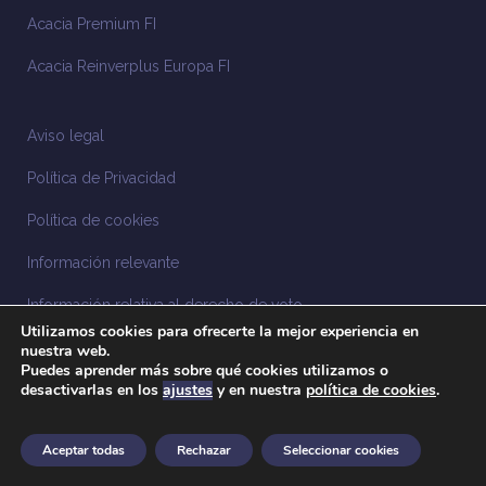
Acacia Premium FI
Acacia Reinverplus Europa FI
Aviso legal
Política de Privacidad
Política de cookies
Información relevante
Información relativa al derecho de voto
Utilizamos cookies para ofrecerte la mejor experiencia en
Información relacionada con la sostenibilidad
nuestra web.
Puedes aprender más sobre qué cookies utilizamos o
desactivarlas en los
ajustes
y en nuestra
política de cookies
.
Sistema Interno de Información
Anuncios legales
Aceptar todas
Rechazar
Seleccionar cookies