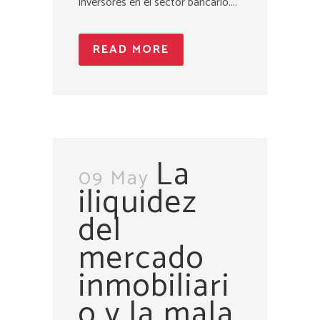
inversores en el sector bancario....
READ MORE
La
09 May
iliquidez
del
mercado
inmobiliari
o y la mala