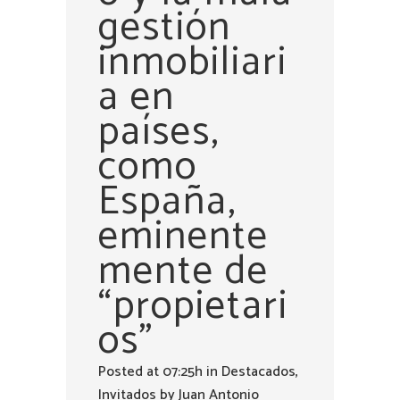
gestión
inmobiliari
a en
países,
como
España,
eminente
mente de
“propietari
os”
Posted at 07:25h
in
Destacados
,
Invitados
by
Juan Antonio