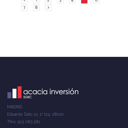
1
2
3
4
5
6
7
8
MADRID
Eduardo Dato 21, 1º Izq. 28010
Tfno: 913 083 581