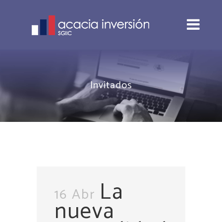
Invitados
La
16 Abr
nueva