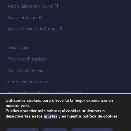
Acacia Globalmix 60-90 FI
Acacia Premium FI
Acacia Reinverplus Europa FI
Aviso legal
Política de Privacidad
Política de cookies
Información relevante
Información relativa al derecho de voto
Utilizamos cookies para ofrecerte la mejor experiencia en
Información relacionada con la sostenibilidad
nuestra web.
Puedes aprender más sobre qué cookies utilizamos o
desactivarlas en los
ajustes
y en nuestra
política de cookies
.
Sistema Interno de Información
Anuncios legales